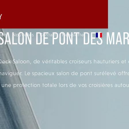
 SALON DE PONT DES MAR
sion
Nouvelles
Contact
Newsletter
ck Saloon, de véritables croiseurs hauturiers et
e naviguer. Le spacieux salon de pont surélevé of
 une protection totale lors de vos croisières aut