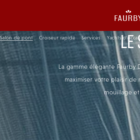
LE
Salon de pont
Croiseur rapide
Services
Yachts d'occa
La gamme élégante Faurby De
maximiser votre plaisir d
mouillage et