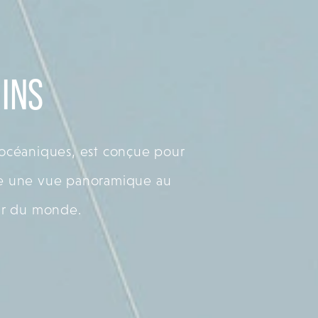
INS
 océaniques, est conçue pour
fre une vue panoramique au
our du monde.