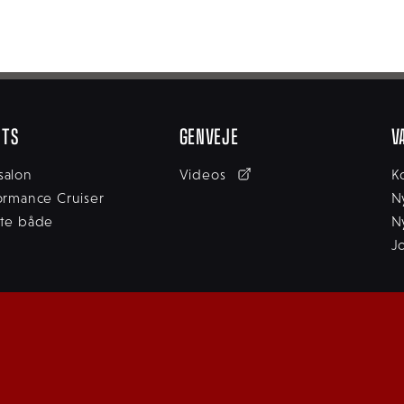
HTS
GENVEJE
V
alon
Videos
K
ormance Cruiser
N
te både
N
J