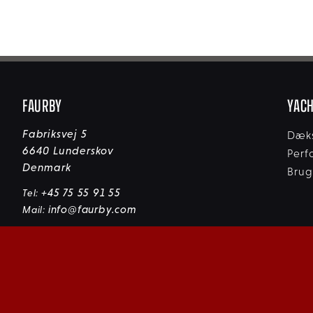
FAURBY
YAC
Fabriksvej 5
Dæks
6640 Lunderskov
Perf
Denmark
Brug
+45 75 55 91 55
Tel:
info@faurby.com
Mail: