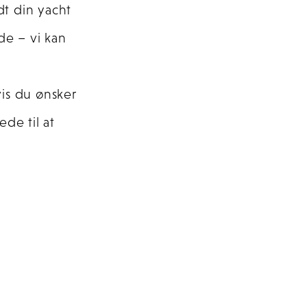
adt din yacht
de – vi kan
vis du ønsker
de til at