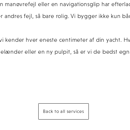
is en manøvrefejl eller en navigationsglip har efterl
 andres fejl, så bare rolig. Vi bygger ikke kun bå
vi kender hver eneste centimeter af din yacht. H
elænder eller en ny pulpit, så er vi de bedst egne
Back to all services