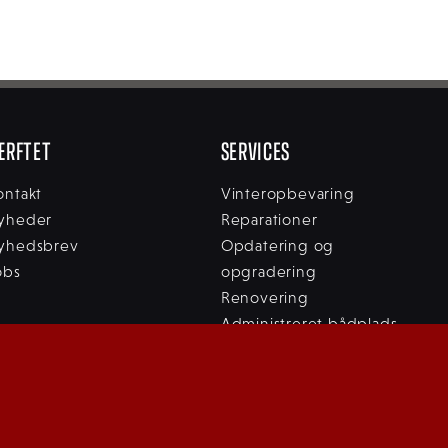
ÆRFTET
SERVICES
ontakt
Vinteropbevaring
yheder
Reparationer
yhedsbrev
Opdatering og
obs
opgradering
Renovering
Administreret bådplads
Skræddersyet
ombygning